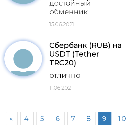
достойный
обменник
15.06.2021
Сбербанк (RUB) на
USDT (Tether
TRC20)
отлично
11.06.2021
«
4
5
6
7
8
9
10